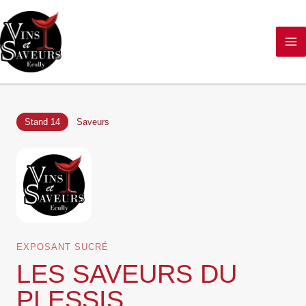
Aller
au
contenu
Stand 14
Saveurs
EXPOSANT SUCRÉ
LES SAVEURS DU
PLESSIS